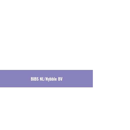
BIBS NL/Nybble BV
Hoofdkantoor
Ambachtenstraat 30
1191 JN Ouderkerk aan de Amstel
Contact
contact@nybble.nl
06 43 221 228