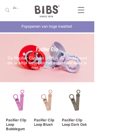
Fopspenen van hoge kwaliteit
Pacifier Clip
De Pacifier Clip van BIBS is de derde hand
die je altijd wenst en het essentiële waar je
niet zonder kunt.
Pacifier Clip
Pacifier Clip
Pacifier Clip
Loop
Loop Blush
Loop Dark Oak
Bubblegum