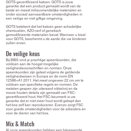
GOTS-gecertificeerd katoen. GOTS is jouw
garantie dat een product gemaakt wordt van de
beste en meest milieuvriendelijke materialen en
onder sociaal aanvaardbare omstandigheden in
een veilige en niet giftige omgeving. ​
GOTS betekent dat het katoen geen schadelijke
chemicaliën, AZO-verf of genetisch
gemodificeerde materialen bevat. Wanneer u kiest
voor GOTS, beschermt u de aarde die uw kinderen
zullen erven.
De veilige keus
Bij BIBS vind je prachtige speenkoorden, die
voldoen aan de hoogst mogelijke
veiligheidsvoorschriften en normen. Onze
speenkoorden zijn getest volgens de geldende
veiligheidseisen in Europa en de norm EN
12586+A1:2011. Het meet ongeveer 22 cm om te
voldoen aan specifieke regels en normen. De
metalen gespen zijn uiteraard nikkelvrij en de
mooie houten details zijn gemaakt van FSC-
gecertificeerd hout. Het FSC-keurmerk is uw
garantie dat er niet meer hout wordt gekapt dan
het bos zelf kan reproduceren. Evenzo zorgt FSC
voor goede omstandigheden voor de arbeiders en
voor de dieren van het bos.
Mix & Match
Al onze speenkoorden hebben een bijpassende