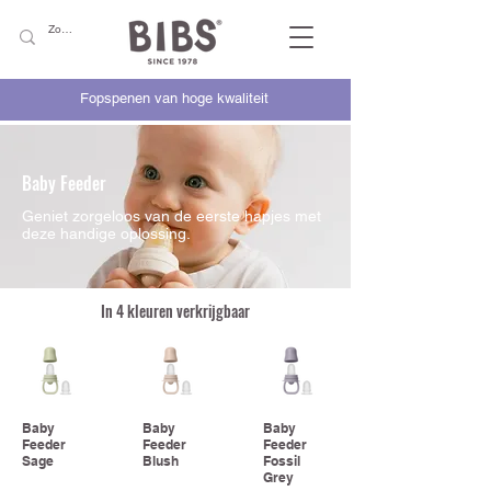
Fopspenen van hoge kwaliteit
Baby Feeder
Geniet zorgeloos van de eerste hapjes met
deze handige oplossing.
In 4 kleuren verkrijgbaar
Baby
Baby
Baby
Feeder
Feeder
Feeder
Sage
Blush
Fossil
Grey