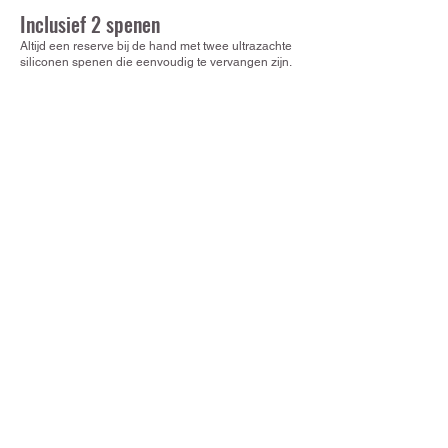
Inclusief 2 spenen
Altijd een reserve bij de hand met twee ultrazachte
siliconen spenen die eenvoudig te vervangen zijn.
BIBS NL/Nybble BV
Hoofdkantoor
Ambachtenstraat 30
1191 JN Ouderkerk aan de Amstel
Contact
contact@nybble.nl
06 43 221 228
Over BIBS