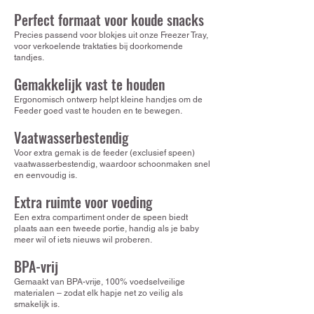
Perfect formaat voor koude snacks
Precies passend voor blokjes uit onze Freezer Tray,
voor verkoelende traktaties bij doorkomende
tandjes.
Gemakkelijk vast te houden
Ergonomisch ontwerp helpt kleine handjes om de
Feeder goed vast te houden en te bewegen.
Vaatwasserbestendig
Voor extra gemak is de feeder (exclusief speen)
vaatwasserbestendig, waardoor schoonmaken snel
en eenvoudig is.
Extra ruimte voor voeding
Een extra compartiment onder de speen biedt
plaats aan een tweede portie, handig als je baby
meer wil of iets nieuws wil proberen.
BPA-vrij
Gemaakt van BPA-vrije, 100% voedselveilige
materialen – zodat elk hapje net zo veilig als
smakelijk is.