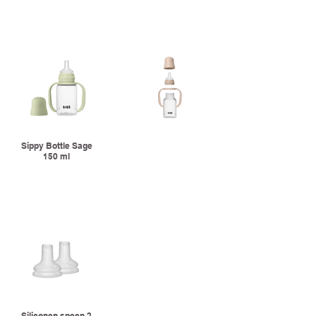
Sippy Bottle Sage
150 ml
Siliconen speen 2