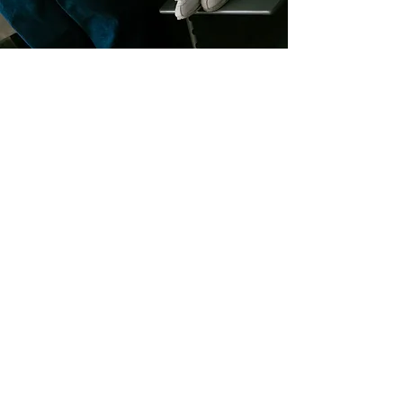
BIBS NL/Nybble BV
Hoofdkantoor
Ambachtenstraat 30
1191 JN Ouderkerk aan de Amstel
Contact
contact@nybble.nl
06 43 221 228
Over BIBS
Ons verhaal
Verantwoordelijkheid