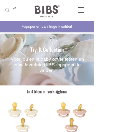
Fopspenen van hoge kwaliteit
Try-It Collection
Voor jou en je baby om te testen en
jouw favoriete BIBS-fopspeen te
vinden.
In 4 kleuren verkrijgbaar