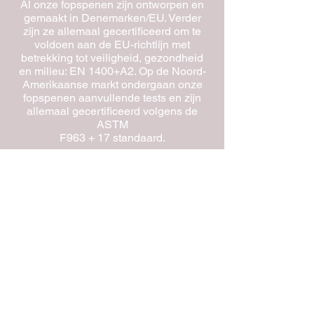
Al onze fopspenen zijn ontworpen en
gemaakt in Denemarken/EU. Verder
zijn ze allemaal gecertificeerd om te
voldoen aan de EU-richtlijn met
betrekking tot veiligheid, gezondheid
en milieu: EN 1400+A2. Op de Noord-
Amerikaanse markt ondergaan onze
fopspenen aanvullende tests en zijn
allemaal gecertificeerd volgens de
ASTM
F963 + 17 standaard.
Houdbaar tot
We raden aan om latex fopspenen
binnen 2,5 jaar na productie en
siliconen fopspenen binnen 5 jaar te
gebruiken. U kunt het batchnummer
altijd controleren op de verpakking om
de productiedatum te vinden.