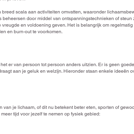
n breed scala aan activiteiten omvatten, waaronder lichaamsbe
ss beheersen door middel van ontspanningstechnieken of steun 
 vreugde en voldoening geven. Het is belangrijk om regelmatig 
den en burn-out te voorkomen.
het er van persoon tot persoon anders uitzien. Er is geen goede
aagt ​​aan je geluk en welzijn. Hieronder staan ​​​​enkele ideeën o
en van je lichaam, of dit nu betekent beter eten, sporten of ge
eer tijd voor jezelf te nemen op fysiek gebied: