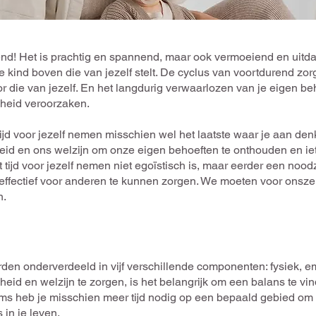
end! Het is prachtig en spannend, maar ook vermoeiend en uitda
e kind boven die van jezelf stelt. De cyclus van voortdurend zo
or die van jezelf. En het langdurig verwaarlozen van je eigen b
dheid veroorzaken.
 tijd voor jezelf nemen misschien wel het laatste waar je aan den
id en ons welzijn om onze eigen behoeften te onthouden en iets
 tijd voor jezelf nemen niet egoïstisch is, maar eerder een nood
effectief voor anderen te kunnen zorgen. We moeten voor onszel
n.
den onderverdeeld in vijf verschillende componenten: fysiek, em
eid en welzijn te zorgen, is het belangrijk om een ​​balans te 
 heb je misschien meer tijd nodig op een bepaald gebied om d
 in je leven.