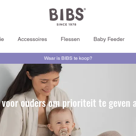
ie
Accessoires
Flessen
Baby Feeder
Waar is BIBS te koop?
 voor ouders om prioriteit te geven a