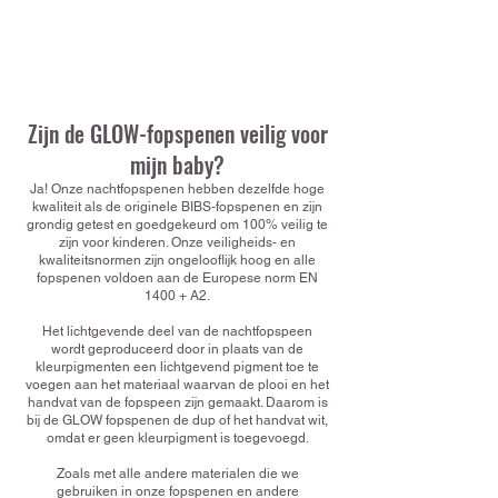
Zijn de GLOW-fopspenen veilig voor
mijn baby?
Ja! Onze nachtfopspenen hebben dezelfde hoge
kwaliteit als de originele BIBS-fopspenen en zijn
grondig getest en goedgekeurd om 100% veilig te
zijn voor kinderen. Onze veiligheids- en
kwaliteitsnormen zijn ongelooflijk hoog en alle
fopspenen voldoen aan de Europese norm EN
1400 + A2.
Het lichtgevende deel van de nachtfopspeen
wordt geproduceerd door in plaats van de
kleurpigmenten een lichtgevend pigment toe te
voegen aan het materiaal waarvan de plooi en het
handvat van de fopspeen zijn gemaakt. Daarom is
bij de GLOW fopspenen de dup of het handvat wit,
omdat er geen kleurpigment is toegevoegd.
Zoals met alle andere materialen die we
gebruiken in onze fopspenen en andere