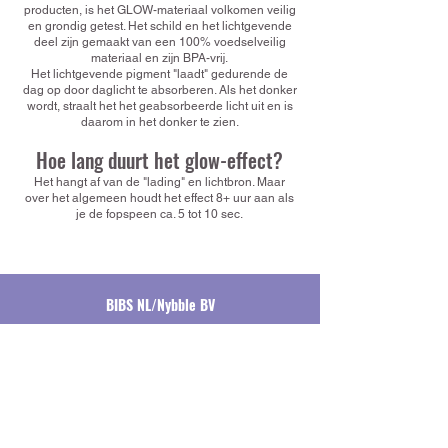
producten, is het GLOW-materiaal volkomen veilig
en grondig getest. Het schild en het lichtgevende
deel zijn gemaakt van een 100% voedselveilig
materiaal en zijn BPA-vrij.
Het lichtgevende pigment "laadt" gedurende de
dag op door daglicht te absorberen. Als het donker
wordt, straalt het het geabsorbeerde licht uit en is
daarom in het donker te zien.
Hoe lang duurt het glow-effect?
Het hangt af van de "lading" en lichtbron. Maar
over het algemeen houdt het effect 8+ uur aan als
je de fopspeen ca. 5 tot 10 sec.
BIBS NL/Nybble BV
Hoofdkantoor
Ambachtenstraat 30
1191 JN Ouderkerk aan de Amstel
Contact