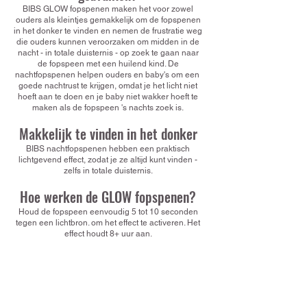
BIBS GLOW fopspenen maken het voor zowel
ouders als kleintjes gemakkelijk om de fopspenen
in het donker te vinden en nemen de frustratie weg
die ouders kunnen veroorzaken om midden in de
nacht - in totale duisternis - op zoek te gaan naar
de fopspeen met een huilend kind. De
nachtfopspenen helpen ouders en baby's om een ​​
goede nachtrust te krijgen, omdat je het licht niet
hoeft aan te doen en je baby niet wakker hoeft te
maken als de fopspeen 's nachts zoek is.
Makkelijk te vinden in het donker
BIBS nachtfopspenen hebben een praktisch
lichtgevend effect, zodat je ze altijd kunt vinden -
zelfs in totale duisternis.
Hoe werken de GLOW fopspenen?
Houd de fopspeen eenvoudig 5 tot 10 seconden
tegen een lichtbron. om het effect te activeren. Het
effect houdt 8+ uur aan.