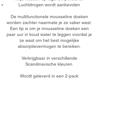
Luchtdrogen wordt aanbevolen
De multifunctionele mousseline doeken
worden zachter naarmate je ze vaker wast.
Een tip is om je mousseline doeken een
paar uur in koud water te leggen voordat je
ze wast om het best mogelijke
absorptievermogen te bereiken.
Verkrijgbaar in verschillende
Scandinavische kleuren.
Wordt geleverd in een 2-pack
Afmeting 70x70 cm
BIBS NL/Nybble BV
Hoofdkantoor