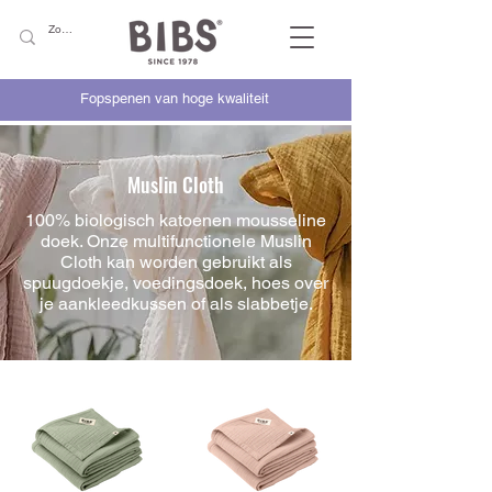
Fopspenen van hoge kwaliteit
Muslin Cloth
100% biologisch katoenen mousseline
doek. Onze multifunctionele Muslin
Cloth kan worden gebruikt als
spuugdoekje, voedingsdoek, hoes over
je aankleedkussen of als slabbetje.