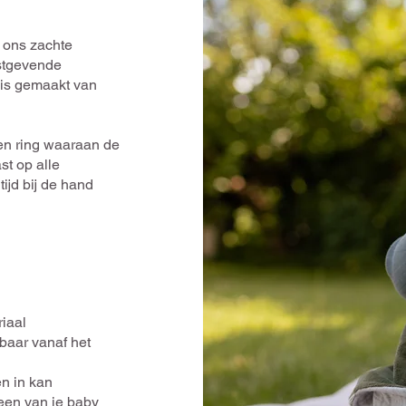
t ons zachte
ustgevende
 is gemaakt van
een ring waaraan de
st op alle
tijd bij de hand
iaal
aar vanaf het
n in kan
een van je baby